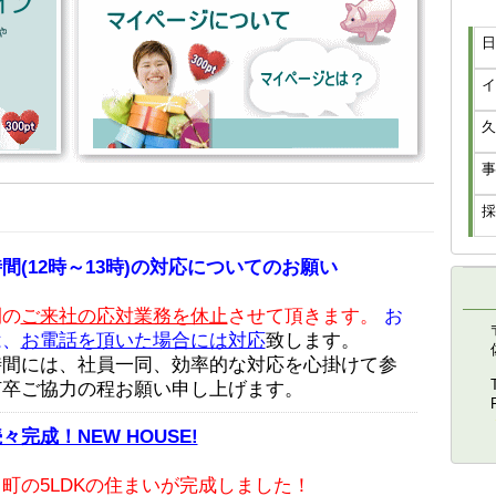
採
間(
12時～13時
)の対応についてのお願い
間の
ご来社の応対業務を休止
させて頂きます。
お
は、
お電話を頂いた場合には対応
致します。
時間には、社員一同、効率的な対応を心掛けて参
何卒ご協力の程お願い申し上げます。
完成！NEW HOUSE!
町の5LDKの住まいが完成しました！